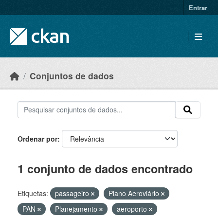
Skip to main content
Entrar
Conjuntos de dados
Ordenar por
1 conjunto de dados encontrado
Etiquetas:
passageiro
Plano Aeroviário
PAN
Planejamento
aeroporto