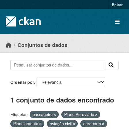
Skip to main content
Entrar
Conjuntos de dados
Ordenar por
1 conjunto de dados encontrado
Etiquetas:
passageiro
Plano Aeroviário
Planejamento
aviação civil
aeroporto