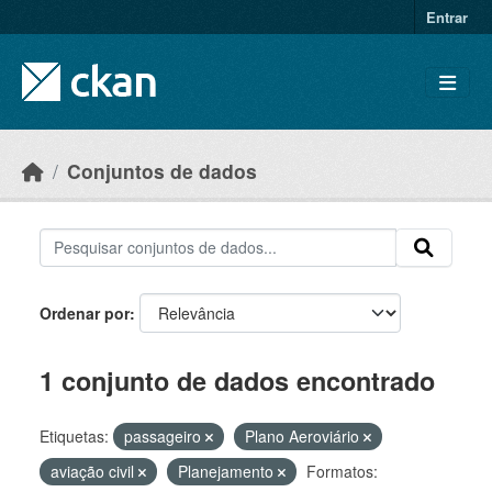
Skip to main content
Entrar
Conjuntos de dados
Ordenar por
1 conjunto de dados encontrado
Etiquetas:
passageiro
Plano Aeroviário
aviação civil
Planejamento
Formatos: