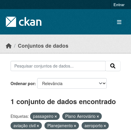
Skip to main content
Entrar
Conjuntos de dados
Ordenar por
1 conjunto de dados encontrado
Etiquetas:
passageiro
Plano Aeroviário
aviação civil
Planejamento
aeroporto