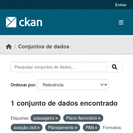
Skip to main content
Entrar
Conjuntos de dados
Ordenar por
1 conjunto de dados encontrado
Etiquetas:
passageiro
Plano Aeroviário
aviação civil
Planejamento
PAN
Formatos: