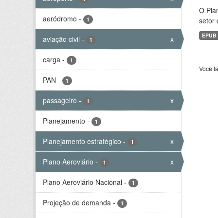
O Plan
aeródromo
-
1
setor 
EPUB
aviação civil
-
x
1
carga
-
1
Você t
PAN
-
1
passageiro
-
x
1
Planejamento
-
1
Planejamento estratégico
-
x
1
Plano Aeroviário
-
x
1
Plano Aeroviário Nacional
-
1
Projeção de demanda
-
1