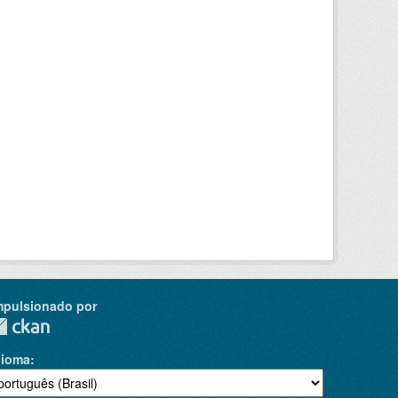
mpulsionado por
dioma