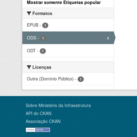
Mostrar somente Etiquetas popular
Formatos
EPUB
-
1
ODS
-
x
1
ODT
-
1
Licenças
Outra (Domínio Público)
-
1
Sobre Ministério da Infraestrutura
API do CKAN
Associação CKAN