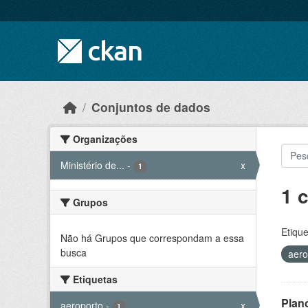
Skip to main content
Conjuntos de dados
Organizações
Ministério de...
-
x
1
1 
Grupos
Etique
Não há Grupos que correspondam a essa
busca
aero
Etiquetas
Plan
aeroporto
-
x
1