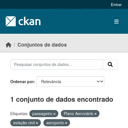
Skip to main content
Entrar
Conjuntos de dados
Ordenar por
1 conjunto de dados encontrado
Etiquetas:
passageiro
Plano Aeroviário
aviação civil
aeroporto