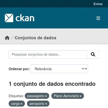
Skip to main content
Entrar
Conjuntos de dados
Ordenar por
1 conjunto de dados encontrado
Etiquetas:
passageiro
Plano Aeroviário
carga
aeroporto