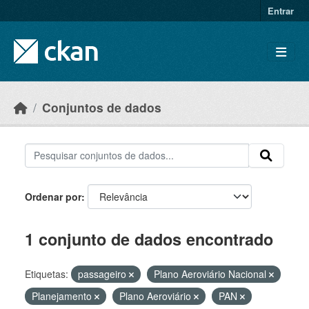
Skip to main content
Entrar
Conjuntos de dados
Ordenar por
1 conjunto de dados encontrado
Etiquetas:
passageiro
Plano Aeroviário Nacional
Planejamento
Plano Aeroviário
PAN