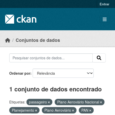
Skip to main content
Entrar
Conjuntos de dados
Ordenar por
1 conjunto de dados encontrado
Etiquetas:
passageiro
Plano Aeroviário Nacional
Planejamento
Plano Aeroviário
PAN