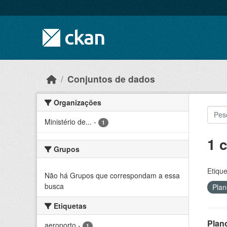
Skip to main content
Conjuntos de dados
Organizações
Ministério de...
-
1
1 
Grupos
Etique
Não há Grupos que correspondam a essa
busca
Plan
Etiquetas
Plan
aeroporto
-
1