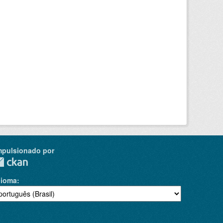
mpulsionado por
dioma