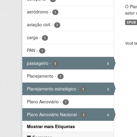
O Plan
aeródromo
-
1
setor 
EPUB
aviação civil
-
1
carga
-
1
Você t
PAN
-
1
passageiro
-
x
1
Planejamento
-
1
Planejamento estratégico
-
x
1
Plano Aeroviário
-
1
Plano Aeroviário Nacional
-
x
1
Mostrar mais Etiquetas