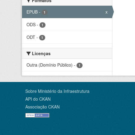
Formatos
EPUB
-
x
1
ODS
-
1
ODT
-
1
Licenças
Outra (Domínio Público)
-
1
Sobre Ministério da Infraestrutura
API do CKAN
Associação CKAN