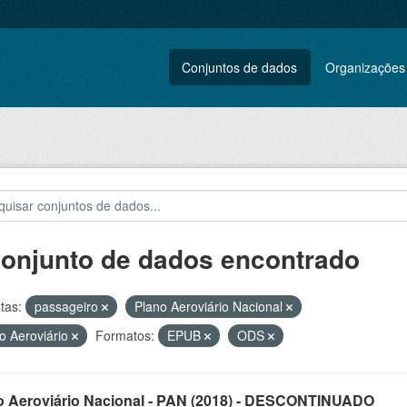
Conjuntos de dados
Organizações
conjunto de dados encontrado
tas:
passageiro
Plano Aeroviário Nacional
o Aeroviário
Formatos:
EPUB
ODS
o Aeroviário Nacional - PAN (2018) - DESCONTINUADO