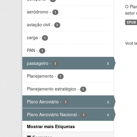
O Plan
aeródromo
-
1
setor 
EPUB
aviação civil
-
1
carga
-
1
Você t
PAN
-
1
passageiro
-
x
1
Planejamento
-
1
Planejamento estratégico
-
1
Plano Aeroviário
-
x
1
Plano Aeroviário Nacional
-
x
1
Mostrar mais Etiquetas