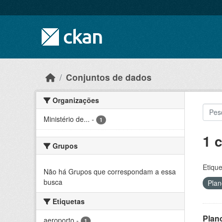
Skip to main content
Conjuntos de dados
Organizações
Ministério de...
-
1
1 
Grupos
Etique
Não há Grupos que correspondam a essa
busca
Plan
Etiquetas
Plan
aeroporto
-
1