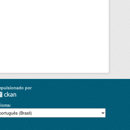
mpulsionado por
dioma