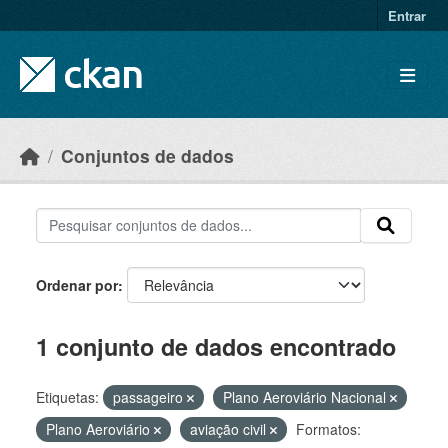
Skip to main content
Entrar
Conjuntos de dados
Ordenar por
1 conjunto de dados encontrado
Etiquetas:
passageiro
Plano Aeroviário Nacional
Plano Aeroviário
aviação civil
Formatos: