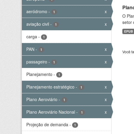
Plan
aeródromo
-
x
1
O Plan
setor 
aviação civil
-
x
1
EPUB
carga
-
1
PAN
-
x
1
Você t
passageiro
-
x
1
Planejamento
-
1
Planejamento estratégico
-
x
1
Plano Aeroviário
-
x
1
Plano Aeroviário Nacional
-
x
1
Projeção de demanda
-
1