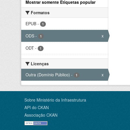
Mostrar somente Etiquetas popular
Formatos
EPUB
-
1
ODS
-
x
1
ODT
-
1
Licenças
Outra (Domínio Público)
-
x
1
Sobre Ministério da Infraestrutura
API do CKAN
Associação CKAN