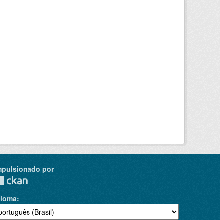
mpulsionado por
dioma