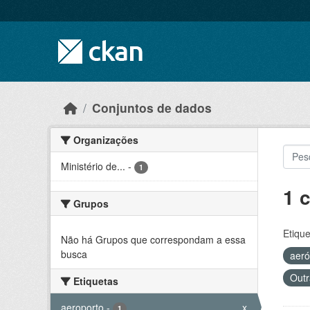
Skip to main content
Conjuntos de dados
Organizações
Ministério de...
-
1
1 
Grupos
Etique
Não há Grupos que correspondam a essa
busca
aer
Outr
Etiquetas
aeroporto
-
x
1