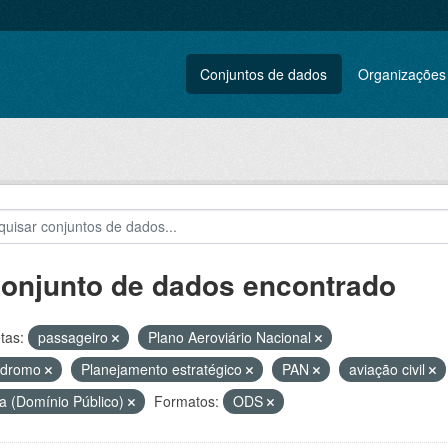
Conjuntos de dados
Organizações
conjunto de dados encontrado
tas:
passageiro
Plano Aeroviário Nacional
ódromo
Planejamento estratégico
PAN
aviação civil
a (Domínio Público)
Formatos:
ODS