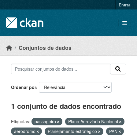
Skip to main content
Entrar
Conjuntos de dados
Ordenar por
1 conjunto de dados encontrado
Etiquetas:
passageiro
Plano Aeroviário Nacional
aeródromo
Planejamento estratégico
PAN