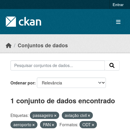
Skip to main content
Entrar
Conjuntos de dados
Ordenar por
1 conjunto de dados encontrado
Etiquetas:
passageiro
aviação civil
aeroporto
PAN
Formatos:
ODT