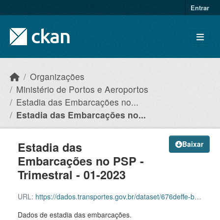
Skip to main content
Entrar
Organizações
Ministério de Portos e Aeroportos
Estadia das Embarcações no...
Estadia das Embarcações no...
Estadia das
Baixar
Embarcações no PSP -
Trimestral - 01-2023
URL:
https://dados.transportes.gov.br/dataset/676deffe-b42c-408d-9f93-e5f7df32578f/resource/43f054cd-b0c4-48ad-822f-12d75565c9de/download/estadia_embarcacoes_trimestral_01-2023.csv
Dados de estadia das embarcações.