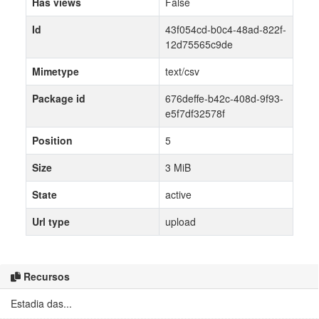
Has views
False
Id
43f054cd-b0c4-48ad-822f-
12d75565c9de
Mimetype
text/csv
Package id
676deffe-b42c-408d-9f93-
e5f7df32578f
Position
5
Size
3 MiB
State
active
Url type
upload
Recursos
Estadia das...