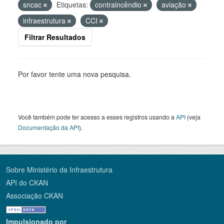
sncac
Etiquetas:
contraincêndio
aviação
infraestrutura
CCI
Filtrar Resultados
Por favor tente uma nova pesquisa.
Você também pode ter acesso a esses registros usando a
API
(veja
Documentação da API
).
Sobre Ministério da Infraestrutura
API do CKAN
Associação CKAN
Impulsionado por