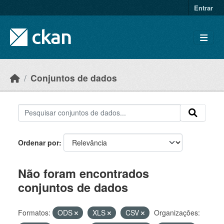
Skip to main content
Entrar
Conjuntos de dados
Ordenar por
Não foram encontrados
conjuntos de dados
Formatos:
ODS
XLS
CSV
Organizações: