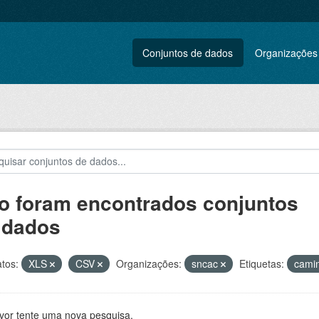
Conjuntos de dados
Organizações
o foram encontrados conjuntos
 dados
tos:
XLS
CSV
Organizações:
sncac
Etiquetas:
cami
avor tente uma nova pesquisa.