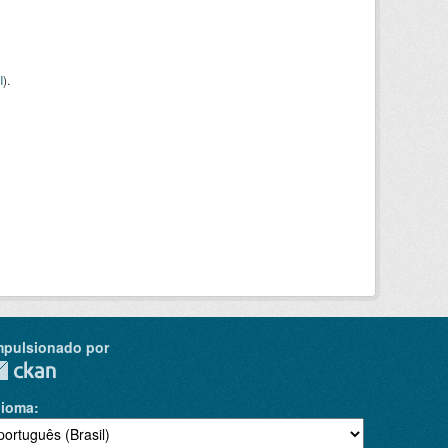
I
).
mpulsionado por
dioma