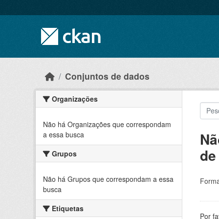
Skip to main content
Conjuntos de dados
Organizações
Não há Organizações que correspondam
Nã
a essa busca
de
Grupos
Não há Grupos que correspondam a essa
Forma
busca
Etiquetas
Por f