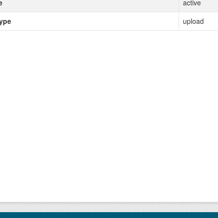
e
active
type
upload