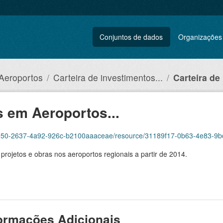
Conjuntos de dados
Organizações
 Aeroportos
Carteira de investimentos...
Carteira de
s em Aeroportos...
0-2637-4a92-926c-b2100aaaceae/resource/31189f17-0b63-4e83-9bc5-6af181f15
rojetos e obras nos aeroportos regionais a partir de 2014.
ormações Adicionais