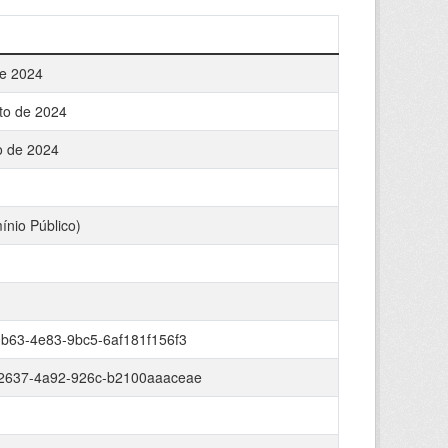
de 2024
to de 2024
o de 2024
ínio Público)
b63-4e83-9bc5-6af181f156f3
2637-4a92-926c-b2100aaaceae