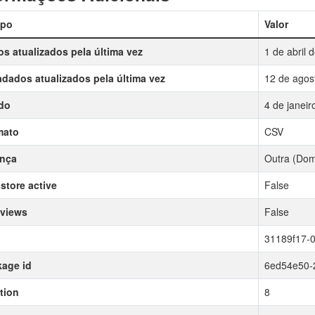
po
Valor
s atualizados pela última vez
1 de abril 
dados atualizados pela última vez
12 de agos
do
4 de janeir
mato
CSV
ença
Outra (Dom
store active
False
 views
False
31189f17-0
age id
6ed54e50-
tion
8