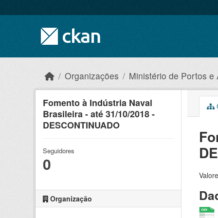
Skip to main content
Organizações
Ministério de Portos e
Fomento à Indústria Naval
C
Brasileira - até 31/10/2018 -
DESCONTINUADO
Fo
DE
Seguidores
0
Valore
Dad
Organização