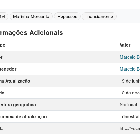
MM
Marinha Mercante
Repasses
financiamento
ormações Adicionais
po
Valor
r
Marcelo B
tenedor
Marcelo B
ma Atualização
19 de jun
do
12 de dez
rtura geográfica
Nacional
uência de atualização
Trimestral
E
http://vo