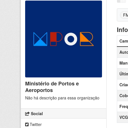
F
Inf
Cam
Auto
Man
Últi
Ministério de Portos e
Cria
Aeroportos
Cobe
Não há descrição para essa organização
Freq
Social
VCG
Twitter