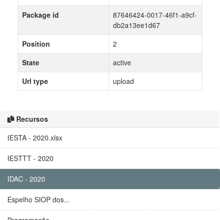
Package id
87646424-0017-46f1-a9cf-
db2a13ee1d67
Position
2
State
active
Url type
upload
Recursos
IESTA - 2020.xlsx
IESTTT - 2020
IDAC - 2020
Espelho SIOP dos...