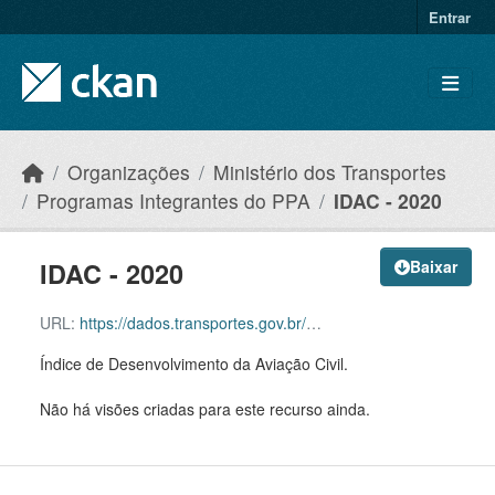
Skip to main content
Entrar
Organizações
Ministério dos Transportes
Programas Integrantes do PPA
IDAC - 2020
IDAC - 2020
Baixar
URL:
https://dados.transportes.gov.br/dataset/87646424-0017-46f1-a9cf-db2a13ee1d67/resource/1ea91849-6b08-4fca-a1e4-37899096be14/download/idac-2020.xlsx
Índice de Desenvolvimento da Aviação Civil.
Não há visões criadas para este recurso ainda.