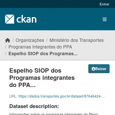
Skip to main content
Entrar
Organizações
Ministério dos Transportes
Programas Integrantes do PPA
Espelho SIOP dos Programas...
Espelho SIOP dos
Baixar
Programas integrantes
do PPA...
URL:
https://dados.transportes.gov.br/dataset/87646424-0017-46f1-a9cf-db2a13ee1d67/resource/d7e84a61-e6dd-4479-9944-44ab57c564a8/download/espelho_siop_1707227891128.odt
Dataset description:
Informações sobre os programas integrantes do Plano