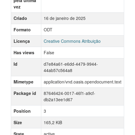
pela última
vez
Criado
16 de janeiro de 2025
Formato
ODT
Licença
Creative Commons Atribuição
Has views
False
Id
d7e84a61-e6dd-4479-9944-
44ab57c564a8
Mimetype
application/vnd.oasis.opendocument.text
Package id
87646424-0017-46f1-a9cf-
db2a13ee1d67
Position
3
Size
165,2 KiB
State
active