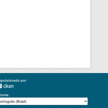
mpulsionado por
dioma