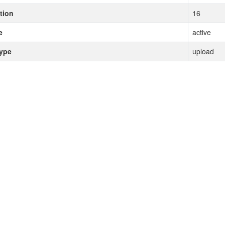
tion
16
e
active
type
upload