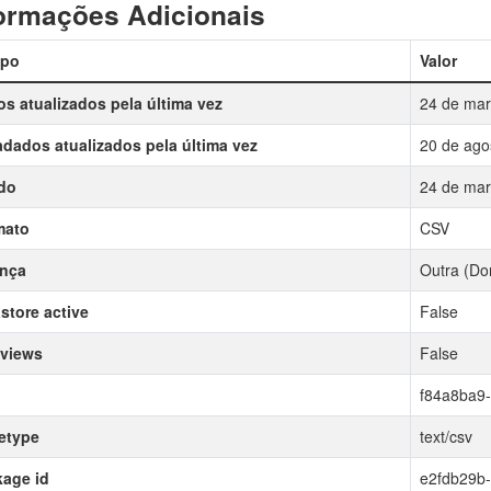
ormações Adicionais
po
Valor
s atualizados pela última vez
24 de mar
dados atualizados pela última vez
20 de ago
do
24 de mar
mato
CSV
ença
Outra (Do
store active
False
 views
False
f84a8ba9
etype
text/csv
age id
e2fdb29b-