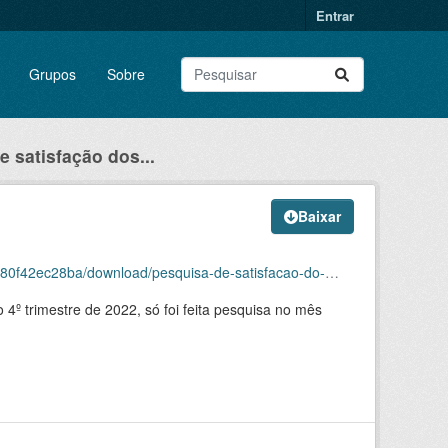
Entrar
Grupos
Sobre
 satisfação dos...
Baixar
load/pesquisa-de-satisfacao-do-passageiro-4-tri-2022.csv
º trimestre de 2022, só foi feita pesquisa no mês