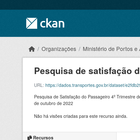
Skip to main content
Organizações
Ministério de Portos e
Pesquisa de satisfação d
URL:
https://dados.transportes.gov.br/dataset/e2fdb29b-7
Pesquisa de Satisfação do Passageiro 4º Trimestre d
de outubro de 2022
Não há visões criadas para este recurso ainda.
Recursos