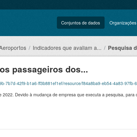
Conjuntos de dados
Organizações
 Aeroportos
Indicadores que avaliam a...
Pesquisa de
os passageiros dos...
b7d-42f9-b1a6-ff3b881ef1ef/resource/f84a8ba9-eb54-4a83-97fb-680f42ec28ba/down
e 2022. Devido à mudança de empresa que executa a pesquisa, para o 4