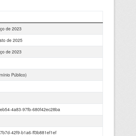
ço de 2023
sto de 2025
ço de 2023
mínio Público)
-eb54-4a83-97fb-680f42ec28ba
7b7d-42f9-b1a6-ff3b881ef1ef