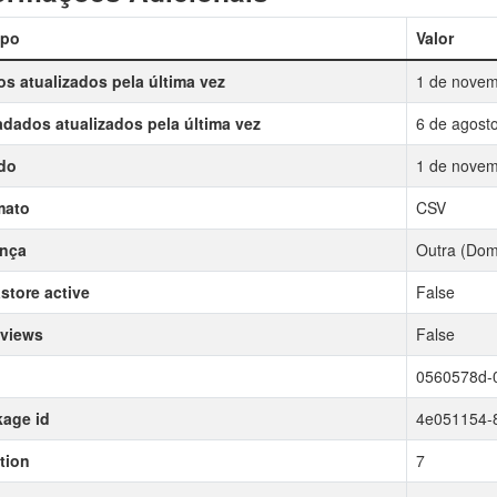
po
Valor
s atualizados pela última vez
1 de novem
dados atualizados pela última vez
6 de agost
do
1 de novem
mato
CSV
ença
Outra (Domí
store active
False
 views
False
0560578d-
age id
4e051154-
tion
7