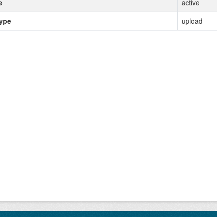
e
active
type
upload