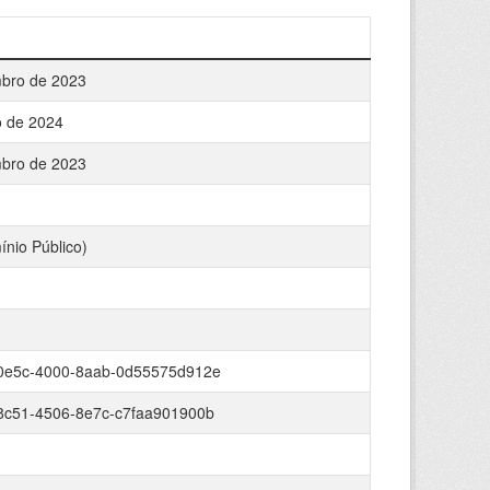
bro de 2023
o de 2024
bro de 2023
nio Público)
0e5c-4000-8aab-0d55575d912e
8c51-4506-8e7c-c7faa901900b