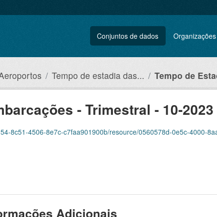
Conjuntos de dados
Organizações
 Aeroportos
Tempo de estadia das...
Tempo de Estad
barcações - Trimestral - 10-2023
51154-8c51-4506-8e7c-c7faa901900b/resource/0560578d-0e5c-4000-8aab-
ormações Adicionais