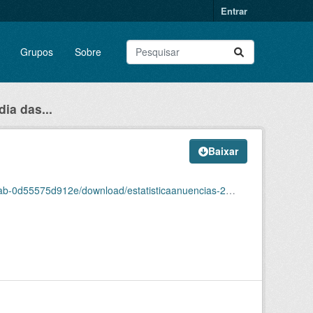
Entrar
Grupos
Sobre
ia das...
Baixar
0d55575d912e/download/estatisticaanuencias-2.csv