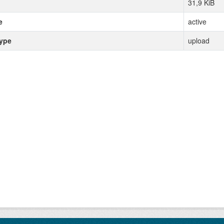
31,9 KiB
e
active
type
upload