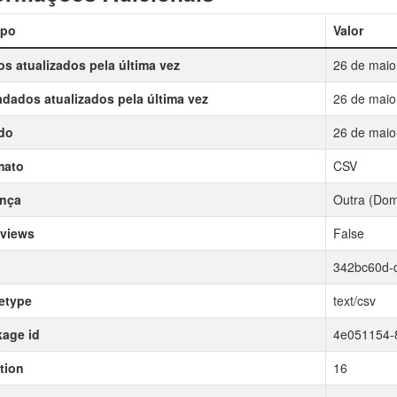
po
Valor
s atualizados pela última vez
26 de maio
dados atualizados pela última vez
26 de maio
do
26 de maio
mato
CSV
ença
Outra (Dom
 views
False
342bc60d-
etype
text/csv
age id
4e051154-
tion
16