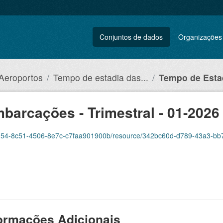
Conjuntos de dados
Organizações
 Aeroportos
Tempo de estadia das...
Tempo de Estad
barcações - Trimestral - 01-2026
051154-8c51-4506-8e7c-c7faa901900b/resource/342bc60d-d789-43a3-bb
ormações Adicionais