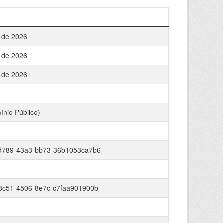
 de 2026
 de 2026
 de 2026
ínio Público)
d789-43a3-bb73-36b1053ca7b6
8c51-4506-8e7c-c7faa901900b