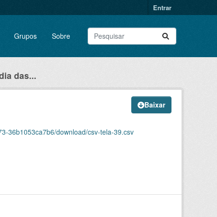
Entrar
Grupos
Sobre
ia das...
Baixar
73-36b1053ca7b6/download/csv-tela-39.csv