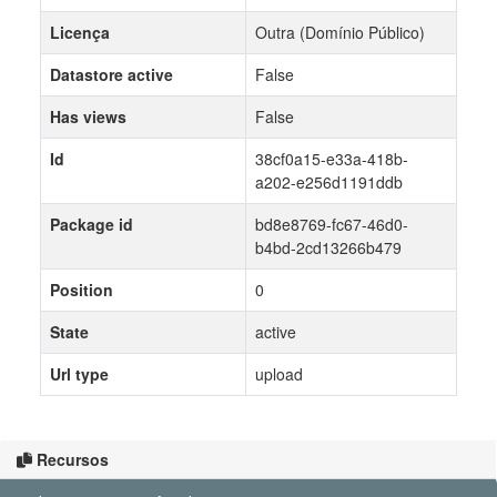
Licença
Outra (Domínio Público)
Datastore active
False
Has views
False
Id
38cf0a15-e33a-418b-
a202-e256d1191ddb
Package id
bd8e8769-fc67-46d0-
b4bd-2cd13266b479
Position
0
State
active
Url type
upload
Recursos