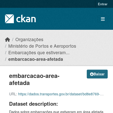
Skip to main content
Entrar
Organizações
Ministério de Portos e Aeroportos
Embarcações que estiveram...
embarcacao-area-afetada
embarcacao-area-
Baixar
afetada
URL:
https://dados.transportes.gov.br/dataset/bd8e8769-fc67-46d0-b4bd-2cd13266b479/resource/38cf0a15-e33a-418b-a202-e256d1191ddb/download/embarcacoes_area_afetada.csv
Dataset description:
Dados sobre embarcações que estiveram em área afetada