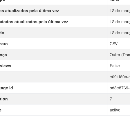
s atualizados pela última vez
12 de mar
dados atualizados pela última vez
12 de mar
do
12 de mar
mato
CSV
ença
Outra (Dom
 views
False
e091f80a-
age id
bd8e8769-
tion
7
e
active