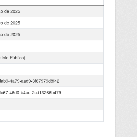
ço de 2025
ço de 2025
ço de 2025
ínio Público)
dab9-4a79-aad9-3f87979d8f42
fc67-46d0-b4bd-2cd13266b479