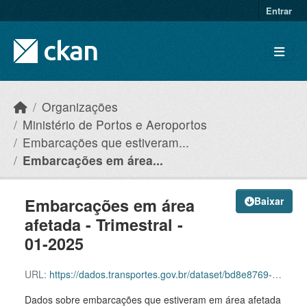
Skip to main content
Entrar
Organizações
Ministério de Portos e Aeroportos
Embarcações que estiveram...
Embarcações em área...
Embarcações em área
Baixar
afetada - Trimestral -
01-2025
URL:
https://dados.transportes.gov.br/dataset/bd8e8769-fc67-46d0-b4bd-2cd13266b479/resource/71e482ae-595b-4425-96fc-0efc19f0ed88/download/estadia_embarcacoes_trimestral_01-2025.xlsx
Dados sobre embarcações que estiveram em área afetada