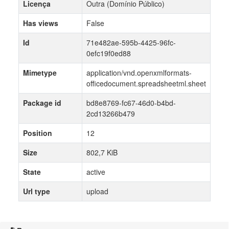
Licença
Outra (Domínio Público)
Has views
False
Id
71e482ae-595b-4425-96fc-
0efc19f0ed88
Mimetype
application/vnd.openxmlformats-
officedocument.spreadsheetml.sheet
Package id
bd8e8769-fc67-46d0-b4bd-
2cd13266b479
Position
12
Size
802,7 KiB
State
active
Url type
upload